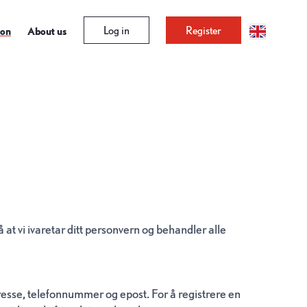
Log in
Register
ion
About us
at vi ivaretar ditt personvern og behandler alle
resse, telefonnummer og epost. For å registrere en