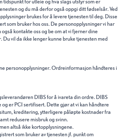
tidspunkt for utleie og hva slags utstyr som er
jenesten og du må derfor også oppgi ditt fødselsår. Ved
pplysninger brukes for å levere tjenesten til deg. Disse
ert som bruker hos oss. De personopplysninger vi har
n også kontakte oss og be om at vi fjerner dine
er. Du vil da ikke lenger kunne bruke tjenesten med
 dine personopplysninger. Ordreinformasjon håndteres i
ngsleverandøren DIBS for å ivareta din ordre. DIBS
g er PCI sertifisert. Dette gjør at vi kan håndtere
itum, kreditering, ytterligere påløpte kostnader fra
 samt redusere misbruk og svinn.
, men altså ikke kortopplysningene.
gistrert som bruker av tjenesten jf. punkt om