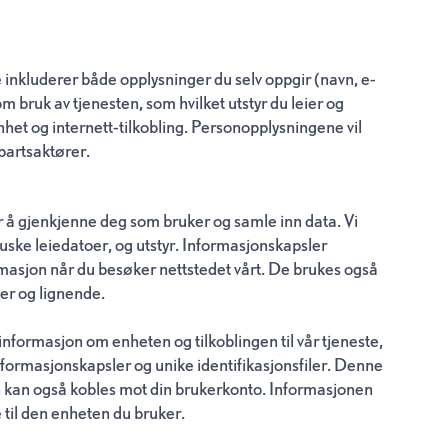
inkluderer både opplysninger du selv oppgir (navn, e-
bruk av tjenesten, som hvilket utstyr du leier og
het og internett-tilkobling. Personopplysningene vil
epartsaktører.
or å gjenkjenne deg som bruker og samle inn data. Vi
uske leiedatoer, og utstyr. Informasjonskapsler
ormasjon når du besøker nettstedet vårt. De brukes også
ser og lignende.
nformasjon om enheten og tilkoblingen til vår tjeneste,
nformasjonskapsler og unike identifikasjonsfiler. Denne
n kan også kobles mot din brukerkonto. Informasjonen
e til den enheten du bruker.