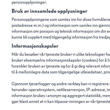
personopplysninger.
Bruk av innsamlede opplysninger
Personopplysningene som samles inn for disse formålene 
postadresse m.m.) og informasjon som samles inn gjennom 
informasjon om posisjon og teknisk informasjon om din en
kunne bli supplert med tilgjengelig informasjon fra tredj
Informasjonskapsler
Når du besøker vår tjeneste bruker vi ulike teknologier f
bruker eksempelvis informasjonskapsler (cookies) for å h
forenkler bruken av tjeneste og for å gi deg relevant inf
til å mellomlagre data som tilgjengelige utleiedatoer, pri
Gjennom tjenerlogger og andre verktøy kan vi registrere i
herunder operativsystem, nettleserversjon, IP-adresse, i
informasjon brukes i anonym og aggregert statistikk, me
gjør blant annet at vi kan tilpasse visningen av vår tjenest