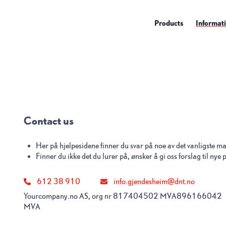
Products
Informat
Contact us
Her på hjelpesidene finner du svar på noe av det vanligste ma
Finner du ikke det du lurer på, ønsker å gi oss forslag til nye
612 38 910
info.gjendesheim@dnt.no
Yourcompany.no AS, org nr 817404502 MVA
896166042
MVA